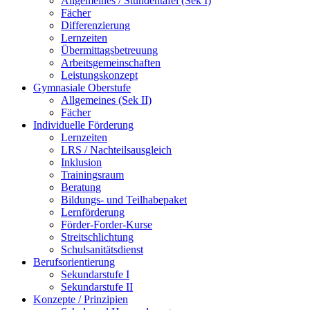
Allgemeines / Stundentafel (Sek I)
Fächer
Differenzierung
Lernzeiten
Übermittagsbetreuung
Arbeitsgemeinschaften
Leistungskonzept
Gymnasiale Oberstufe
Allgemeines (Sek II)
Fächer
Individuelle Förderung
Lernzeiten
LRS / Nachteilsausgleich
Inklusion
Trainingsraum
Beratung
Bildungs- und Teilhabepaket
Lernförderung
Förder-Forder-Kurse
Streitschlichtung
Schulsanitätsdienst
Berufsorientierung
Sekundarstufe I
Sekundarstufe II
Konzepte / Prinzipien