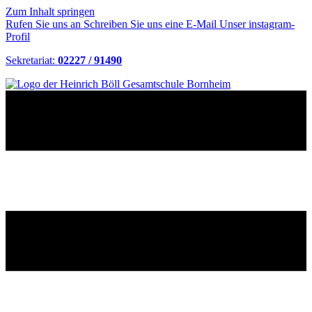
Zum Inhalt springen
Rufen Sie uns an
Schreiben Sie uns eine E-Mail
Unser instagram-
Profil
Sekretariat:
02227 / 91490