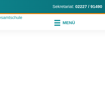
ns an
en Sie uns eine E-Mail
er instagram-Profil
Sekretariat:
02227 / 91490
MENÜ