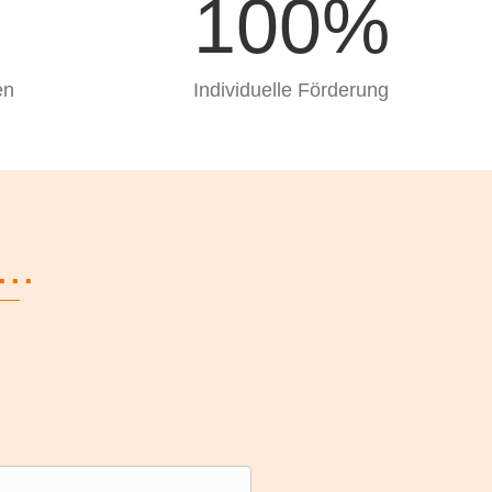
100
%
en
Individuelle Förderung
..