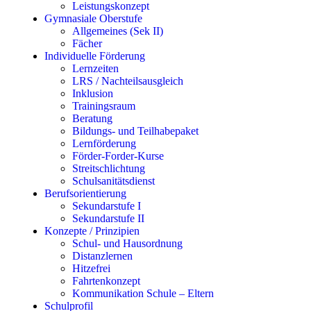
Leistungskonzept
Gymnasiale Oberstufe
Allgemeines (Sek II)
Fächer
Individuelle Förderung
Lernzeiten
LRS / Nachteilsausgleich
Inklusion
Trainingsraum
Beratung
Bildungs- und Teilhabepaket
Lernförderung
Förder-Forder-Kurse
Streitschlichtung
Schulsanitätsdienst
Berufsorientierung
Sekundarstufe I
Sekundarstufe II
Konzepte / Prinzipien
Schul- und Hausordnung
Distanzlernen
Hitzefrei
Fahrtenkonzept
Kommunikation Schule – Eltern
Schulprofil