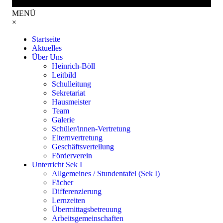
MENÜ
×
Startseite
Aktuelles
Über Uns
Heinrich-Böll
Leitbild
Schulleitung
Sekretariat
Hausmeister
Team
Galerie
Schüler/innen-Vertretung
Elternvertretung
Geschäftsverteilung
Förderverein
Unterricht Sek I
Allgemeines / Stundentafel (Sek I)
Fächer
Differenzierung
Lernzeiten
Übermittagsbetreuung
Arbeitsgemeinschaften