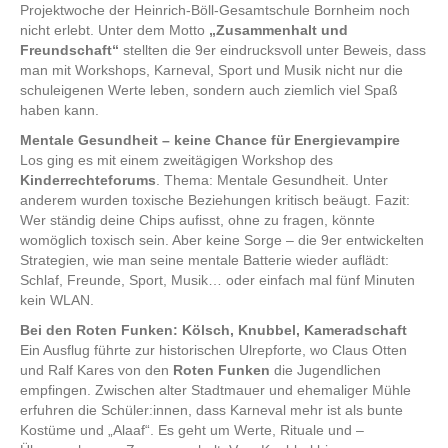
Projektwoche der Heinrich-Böll-Gesamtschule Bornheim noch
nicht erlebt. Unter dem Motto
„Zusammenhalt und
Freundschaft“
stellten die 9er eindrucksvoll unter Beweis, dass
man mit Workshops, Karneval, Sport und Musik nicht nur die
schuleigenen Werte leben, sondern auch ziemlich viel Spaß
haben kann.
Mentale Gesundheit – keine Chance für Energievampire
Los ging es mit einem zweitägigen Workshop des
Kinderrechteforums
. Thema: Mentale Gesundheit. Unter
anderem wurden toxische Beziehungen kritisch beäugt. Fazit:
Wer ständig deine Chips aufisst, ohne zu fragen, könnte
womöglich toxisch sein. Aber keine Sorge – die 9er entwickelten
Strategien, wie man seine mentale Batterie wieder auflädt:
Schlaf, Freunde, Sport, Musik… oder einfach mal fünf Minuten
kein WLAN.
Bei den Roten Funken: Kölsch, Knubbel, Kameradschaft
Ein Ausflug führte zur historischen Ulrepforte, wo Claus Otten
und Ralf Kares von den
Roten Funken
die Jugendlichen
empfingen. Zwischen alter Stadtmauer und ehemaliger Mühle
erfuhren die Schüler:innen, dass Karneval mehr ist als bunte
Kostüme und „Alaaf“. Es geht um Werte, Rituale und –