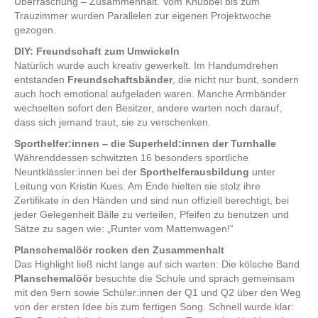
Überraschung – Zusammenhalt. Vom Knubbel bis zum
Trauzimmer wurden Parallelen zur eigenen Projektwoche
gezogen.
DIY: Freundschaft zum Umwickeln
Natürlich wurde auch kreativ gewerkelt. Im Handumdrehen
entstanden
Freundschaftsbänder
, die nicht nur bunt, sondern
auch hoch emotional aufgeladen waren. Manche Armbänder
wechselten sofort den Besitzer, andere warten noch darauf,
dass sich jemand traut, sie zu verschenken.
Sporthelfer:innen – die Superheld:innen der Turnhalle
Währenddessen schwitzten 16 besonders sportliche
Neuntklässler:innen bei der
Sporthelferausbildung
unter
Leitung von Kristin Kues. Am Ende hielten sie stolz ihre
Zertifikate in den Händen und sind nun offiziell berechtigt, bei
jeder Gelegenheit Bälle zu verteilen, Pfeifen zu benutzen und
Sätze zu sagen wie: „Runter vom Mattenwagen!“
Planschemalöör rocken den Zusammenhalt
Das Highlight ließ nicht lange auf sich warten: Die kölsche Band
Planschemalöör
besuchte die Schule und sprach gemeinsam
mit den 9ern sowie Schüler:innen der Q1 und Q2 über den Weg
von der ersten Idee bis zum fertigen Song. Schnell wurde klar: