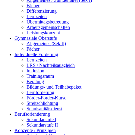
Allgemeines / Stundentafel (Sek I)
Fächer
Differenzierung
Lernzeiten
Übermittagsbetreuung
Arbeitsgemeinschaften
Leistungskonzept
Gymnasiale Oberstufe
Allgemeines (Sek II)
Fächer
Individuelle Förderung
Lernzeiten
LRS / Nachteilsausgleich
Inklusion
Trainingsraum
Beratung
Bildungs- und Teilhabepaket
Lernförderung
Förder-Forder-Kurse
Streitschlichtung
Schulsanitätsdienst
Berufsorientierung
Sekundarstufe I
Sekundarstufe II
Konzepte / Prinzipien