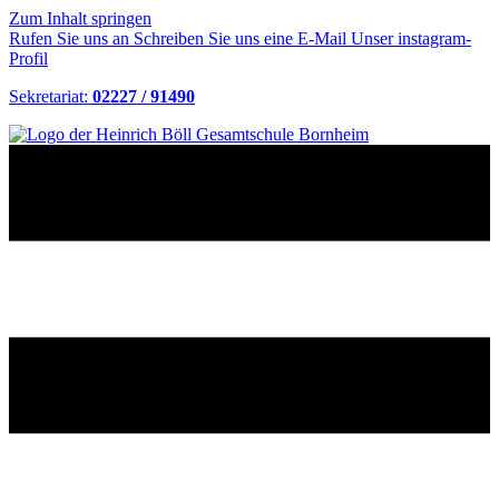
Zum Inhalt springen
Rufen Sie uns an
Schreiben Sie uns eine E-Mail
Unser instagram-
Profil
Sekretariat:
02227 / 91490