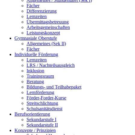
Allgemeines / Stundentafel (Sek I)
Fächer
Differenzierung
Lernzeiten
Übermittagsbetreuung
Arbeitsgemeinschaften
Leistungskonzept
Gymnasiale Oberstufe
Allgemeines (Sek II)
Fächer
Individuelle Förderung
Lernzeiten
LRS / Nachteilsausgleich
Inklusion
Trainingsraum
Beratung
Bildungs- und Teilhabepaket
Lernförderung
Förder-Forder-Kurse
Streitschlichtung
Schulsanitätsdienst
Berufsorientierung
Sekundarstufe I
Sekundarstufe II
Konzepte / Prinzipien