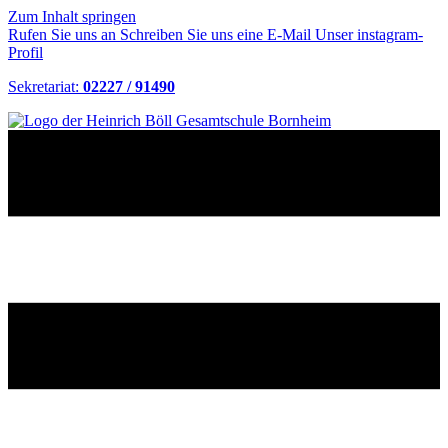
Zum Inhalt springen
Rufen Sie uns an
Schreiben Sie uns eine E-Mail
Unser instagram-
Profil
Sekretariat:
02227 / 91490