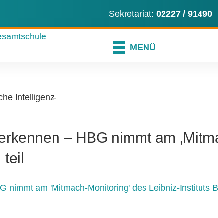
ns an
en Sie uns eine E-Mail
er instagram-Profil
Sekretariat:
02227 / 91490
MENÜ
he Intelligenz̵
 erkennen – HBG nimmt am ‚Mitma
 teil