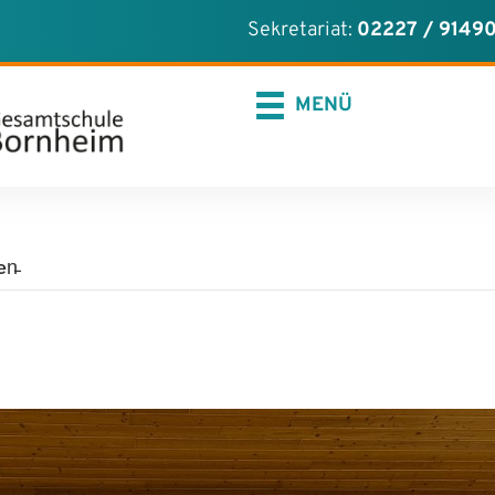
ns an
en Sie uns eine E-Mail
er instagram-Profil
Sekretariat:
02227 / 9149
MENÜ
n̵