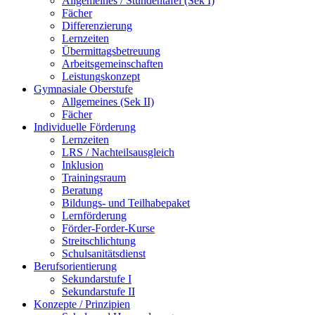
Allgemeines / Stundentafel (Sek I)
Fächer
Differenzierung
Lernzeiten
Übermittagsbetreuung
Arbeitsgemeinschaften
Leistungskonzept
Gymnasiale Oberstufe
Allgemeines (Sek II)
Fächer
Individuelle Förderung
Lernzeiten
LRS / Nachteilsausgleich
Inklusion
Trainingsraum
Beratung
Bildungs- und Teilhabepaket
Lernförderung
Förder-Forder-Kurse
Streitschlichtung
Schulsanitätsdienst
Berufsorientierung
Sekundarstufe I
Sekundarstufe II
Konzepte / Prinzipien