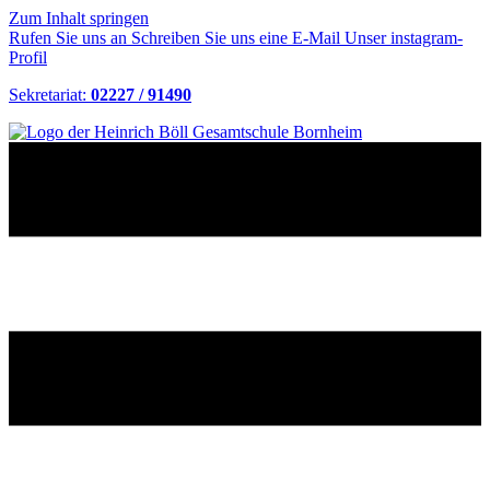
Zum Inhalt springen
Rufen Sie uns an
Schreiben Sie uns eine E-Mail
Unser instagram-
Profil
Sekretariat:
02227 / 91490