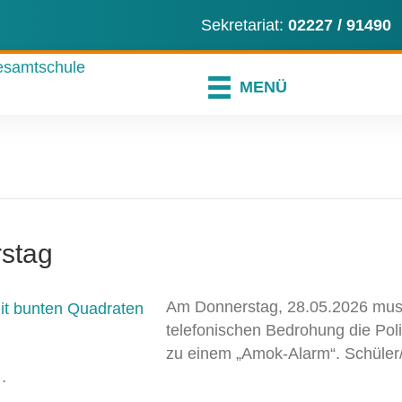
ns an
en Sie uns eine E-Mail
er instagram-Profil
Sekretariat:
02227 / 91490
MENÜ
rstag
Am Donnerstag, 28.05.2026 muss
telefonischen Bedrohung die Poli
zu einem „Amok-Alarm“. Schüler/
…