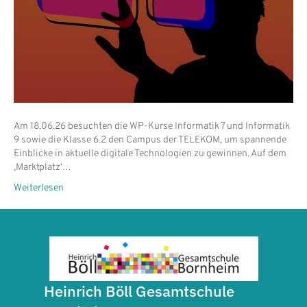
Am 18.06.26 besuchten die WP-Kurse Informatik 7 und Informatik
9 sowie die Klasse 6.2 den Campus der TELEKOM, um spannende
Einblicke in aktuelle digitale Technologien zu gewinnen. Auf dem
‚Marktplatz‘…
Weiterlesen
Heinrich Böll Gesamtschule