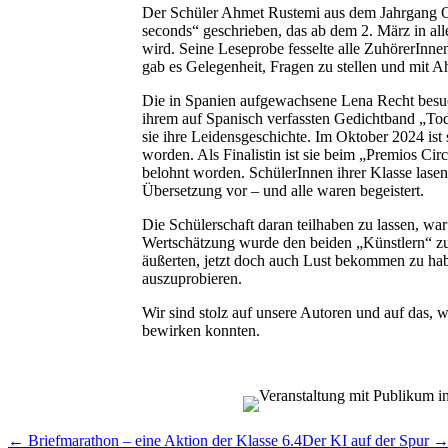
Der Schüler Ahmet Rustemi aus dem Jahrgang Q
seconds“ geschrieben, das ab dem 2. März in allen
wird. Seine Leseprobe fesselte alle ZuhörerInn
gab es Gelegenheit, Fragen zu stellen und mit
Die in Spanien aufgewachsene Lena Recht besuch
ihrem auf Spanisch verfassten Gedichtband „Toda
sie ihre Leidensgeschichte. Im Oktober 2024 ist 
worden. Als Finalistin ist sie beim „Premios Cir
belohnt worden. SchülerInnen ihrer Klasse lasen
Übersetzung vor – und alle waren begeistert.
Die Schülerschaft daran teilhaben zu lassen, war
Wertschätzung wurde den beiden „Künstlern“ zut
äußerten, jetzt doch auch Lust bekommen zu hab
auszuprobieren.
Wir sind stolz auf unsere Autoren und auf das, 
bewirken konnten.
← Briefmarathon – eine Aktion der Klasse 6.4
Der KI auf der Spur 