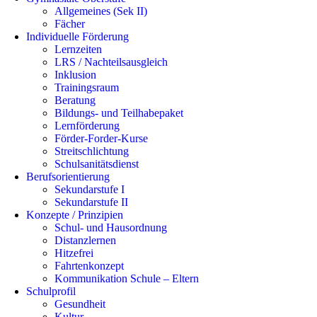
Allgemeines (Sek II)
Fächer
Individuelle Förderung
Lernzeiten
LRS / Nachteilsausgleich
Inklusion
Trainingsraum
Beratung
Bildungs- und Teilhabepaket
Lernförderung
Förder-Forder-Kurse
Streitschlichtung
Schulsanitätsdienst
Berufsorientierung
Sekundarstufe I
Sekundarstufe II
Konzepte / Prinzipien
Schul- und Hausordnung
Distanzlernen
Hitzefrei
Fahrtenkonzept
Kommunikation Schule – Eltern
Schulprofil
Gesundheit
Kultur