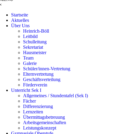
×
Startseite
Aktuelles
Über Uns
Heinrich-Böll
Leitbild
Schulleitung
Sekretariat
Hausmeister
Team
Galerie
Schüler/innen-Vertretung
Elternvertretung
Geschäftsverteilung
Förderverein
Unterricht Sek I
Allgemeines / Stundentafel (Sek I)
Fächer
Differenzierung
Lernzeiten
Übermittagsbetreuung
Arbeitsgemeinschaften
Leistungskonzept
Gymnasiale Oberstufe