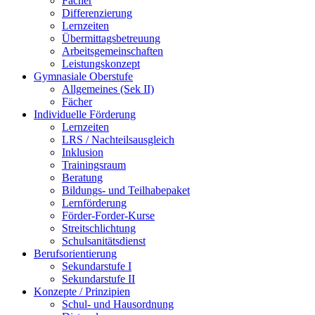
Fächer
Differenzierung
Lernzeiten
Übermittagsbetreuung
Arbeitsgemeinschaften
Leistungskonzept
Gymnasiale Oberstufe
Allgemeines (Sek II)
Fächer
Individuelle Förderung
Lernzeiten
LRS / Nachteilsausgleich
Inklusion
Trainingsraum
Beratung
Bildungs- und Teilhabepaket
Lernförderung
Förder-Forder-Kurse
Streitschlichtung
Schulsanitätsdienst
Berufsorientierung
Sekundarstufe I
Sekundarstufe II
Konzepte / Prinzipien
Schul- und Hausordnung