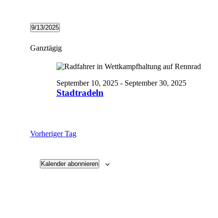
Veranstaltungen
9/13/2025
Datum
für
wählen.
Ganztägig
September
13,
2025
September 10, 2025
-
September 30, 2025
Stadtradeln
Vorheriger Tag
Kalender abonnieren